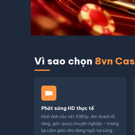
Vì sao chọn
8vn Cas
Phát sóng HD thực tế
Hình ảnh sắc nét 1080p, âm thanh rõ
ràng, góc quay chuyên nghiệp – mang
lại cảm giác như đang ngồi tại sòng