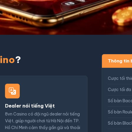
ino
?
Thông tin 
Cược tối thi
Cược tối đa 
Số bàn Bac
Dealer nói tiếng Việt
Số bàn Roul
8vn Casino có đội ngũ dealer nói tiếng
Việt, giúp người chơi từ Hà Nội đến TP.
Số bàn Blac
Hồ Chí Minh cảm thấy gần gũi và thoải