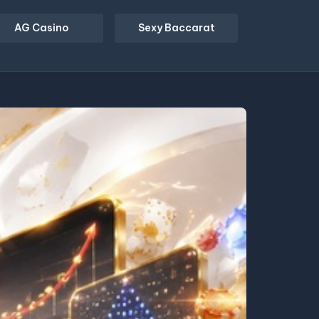
AG Casino
Sexy Baccarat