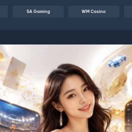
SA Gaming
WM Casino